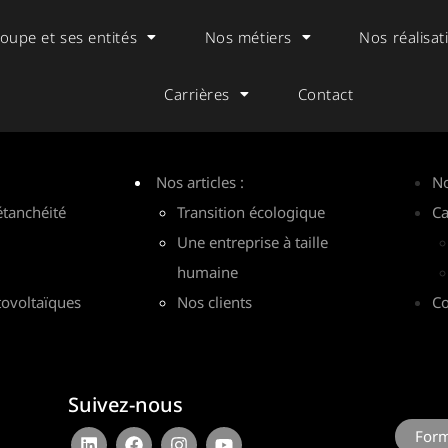
oupe et ses entités
Nos métiers
Nos réalisat
Carrières
Contact
Nos articles :
No
étanchéité
Transition écologique
Ca
Une entreprise à taille
humaine
ovoltaïques
Nos clients
Co
Conta
Suivez-nous
Form