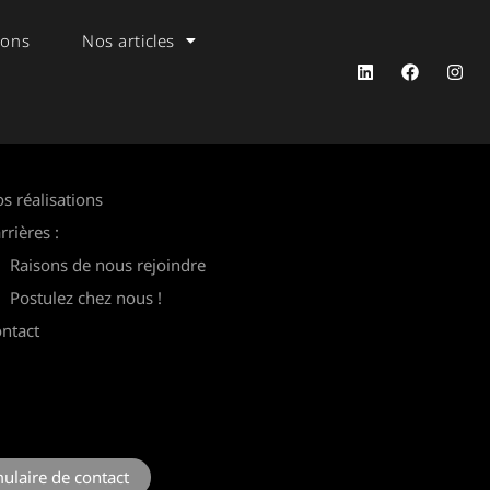
ions
Nos articles
s réalisations
rrières :
Raisons de nous rejoindre
Postulez chez nous !
ntact
ctez-nous
ulaire de contact