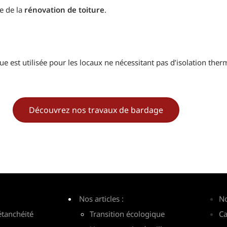
e de la
rénovation de toiture
.
que est utilisée pour les locaux ne nécessitant pas d’isolation th
Découvrez nos travaux de bardage
Nos articles :
No
étanchéité
Transition écologique
Ca