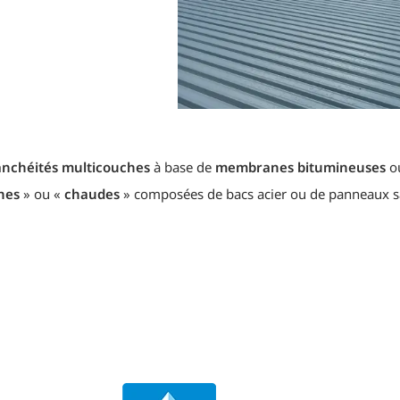
anchéités multicouches
à base de
membranes bitumineuses
o
hes
» ou «
chaudes
» composées de bacs acier ou de panneaux 