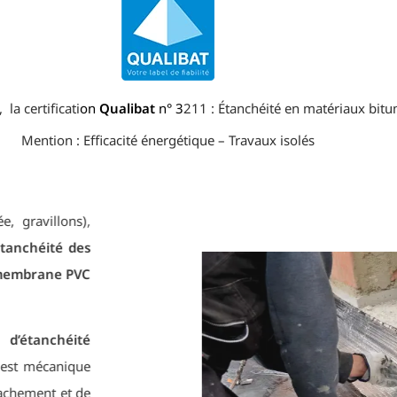
la certificati
on
Qualibat
n° 3
211 : Étanchéité en matériaux bitum
Mention : Efficacité énergétique – Travaux isolés
tégée, gravillons),
 d’étanchéité des
 en membrane PVC
es d’étanchéité
tion est mécanique
d’arrachement et de