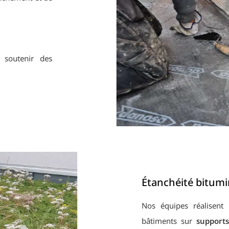
t :
our soutenir des
Étanchéité bitumine
Nos équipes réalisent les
bâtiments sur
supports ac