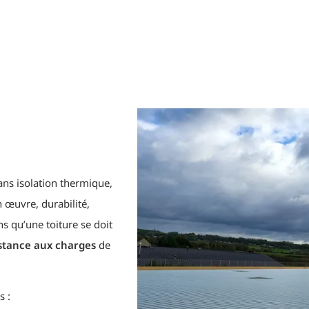
ans isolation thermique,
n œuvre, durabilité,
s qu’une toiture se doit
stance
aux charges
de
s :